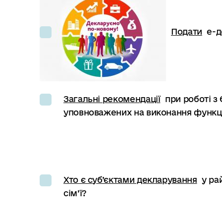
Подати
е-д
Загальні рекомендації
при роботі з
уповноважених на виконання функці
Хто є суб’єктами декларування
у ра
сім’ї?