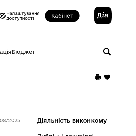
Налаштування
Кабінет
доступності
ація
Бюджет
Діяльність виконкому
/08/2025