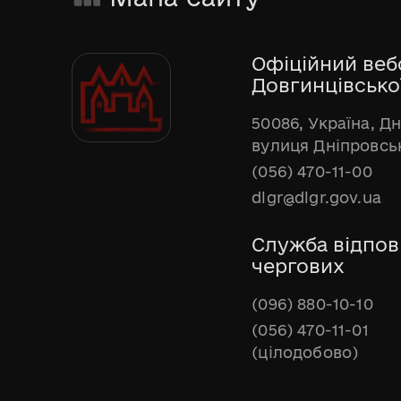
Офіційний веб
Довгинцівської
50086, Україна, Д
вулиця Дніпровськ
(056) 470-11-00
dlgr@dlgr.gov.ua
Служба відпов
чергових
(096) 880-10-10
(056) 470-11-01
(цілодобово)