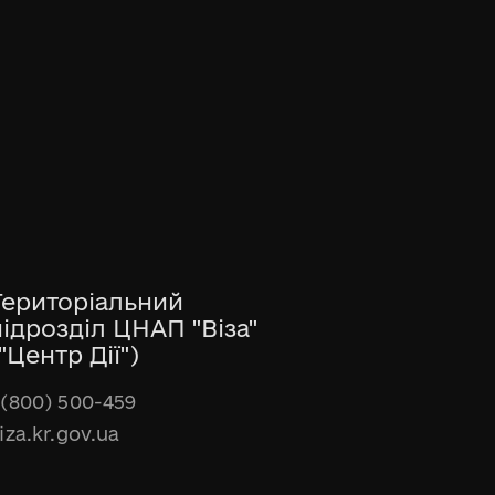
Територіальний
підрозділ ЦНАП "Віза"
"Центр Дії")
(800) 500-459
iza.kr.gov.ua