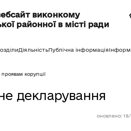
вебсайт виконкому
кої районної в місті ради
озділи
Діяльність
Публічна інформація
Інформ
 проявам корупції
не декларування
оновлено: 18