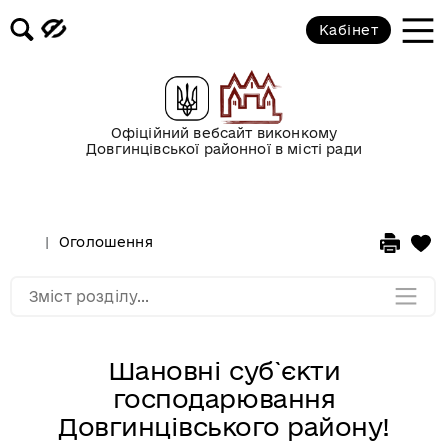
Кабінет
Новини
Офіційний вебсайт виконкому
Оголошення
Довгинцівської районної в місті ради
Безоплатна вторинна правова
допомога
Оголошення
Мапа розділу
Зміст розділу...
Шановні суб`єкти
господарювання
Довгинцівського району!