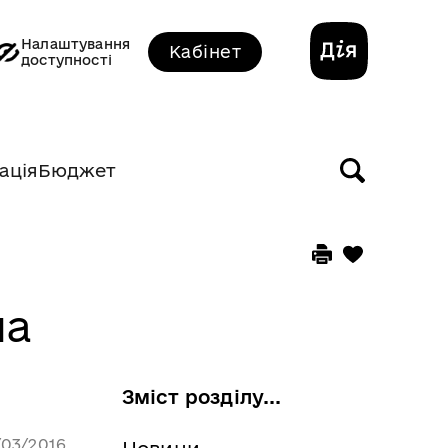
Налаштування
Кабінет
доступності
ація
Бюджет
на
Зміст розділу...
/03/2016