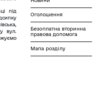
Новини
ці під
Оголошення
ідсипку
вська,
Безоплатна вторинна
у вул.
правова допомога
овжуємо
Мапа розділу