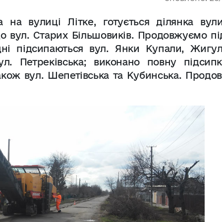
а на вулиці Літке, готується ділянка вули
до вул. Старих Більшовиків. Продовжуємо п
дні підсипаються вул. Янки Купали, Жигулі
л. Петреківська; виконано повну підсипк
також вул. Шепетівська та Кубинська. Прод