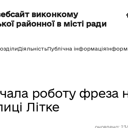
вебсайт виконкому
кої районної в місті ради
озділи
Діяльність
Публічна інформація
Інформ
очала роботу фреза 
лиці Літке
оновлено: 23