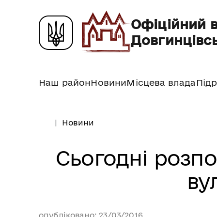
Офіційний 
Довгинцівсь
Наш район
Новини
Місцева влада
Підр
Новини
Сьогодні розп
ву
опубліковано: 23/03/2016