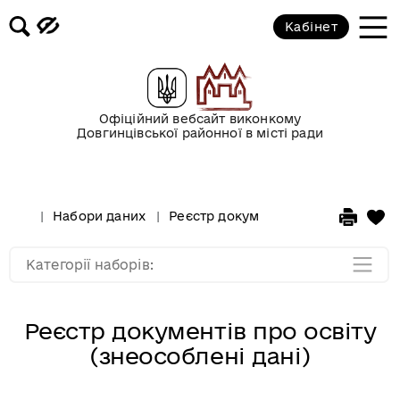
Кабінет
Держава
Економіка
Офіційний вебсайт виконкому
Довгинцівської районної в місті ради
Освіта та культура
Соціальний захист
Набори даних
Реєстр документів про освіту (зне
Фінанси
Категорії наборів:
Реєстр документів про освіту
(знеособлені дані)