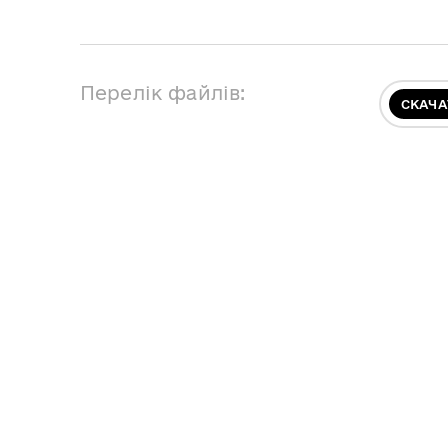
Перелік файлів:
СКАЧА