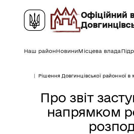
Офіційний 
Довгинцівсь
Наш район
Новини
Місцева влада
Підр
Рішення Довгинцівської районної в 
Про звіт заст
напрямком р
розпод