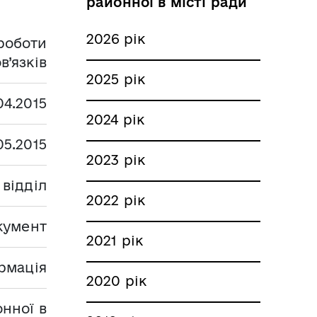
районної в місті ради
2026 рік
роботи
в’язків
2025 рік
04.2015
2024 рік
05.2015
2023 рік
 відділ
2022 рік
кумент
2021 рік
рмація
2020 рік
нної в