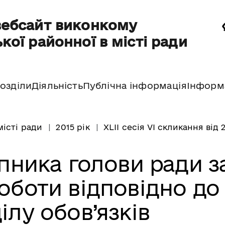
вебсайт виконкому
кої районної в місті ради
озділи
Діяльність
Публічна інформація
Інформ
місті ради
2015 рік
XLII сесія VI скликання від 2
упника голови ради з
оботи відповідно до
ілу обов’язків