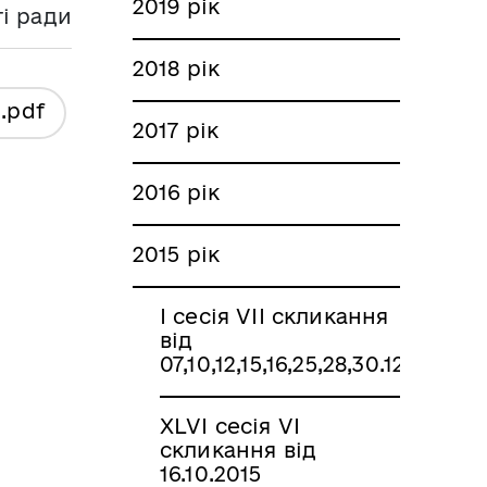
2019 рік
ті ради
2018 рік
я
.pdf
2017 рік
2016 рік
2015 рік
І сесія VІI скликання
від
07,10,12,15,16,25,28,30.12.2015
XLVІ сесія VI
скликання від
16.10.2015