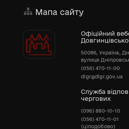
Мапа сайту
Офіційний веб
Довгинцівської
50086, Україна, Д
вулиця Дніпровськ
(056) 470-11-00
dlgr@dlgr.gov.ua
Служба відпов
чергових
(096) 880-10-10
(056) 470-11-01
(цілодобово)