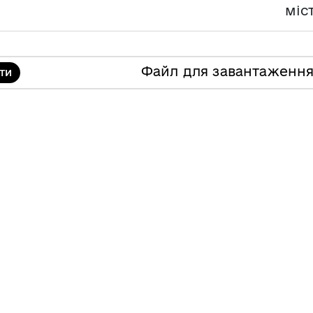
міс
Файл для завантаженн
ТИ