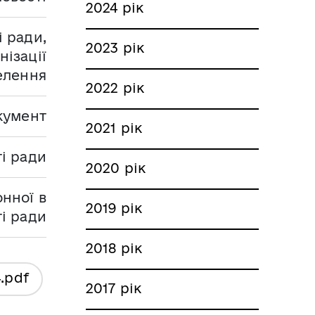
2024 рік
і ради,
2023 рік
нізації
елення
2022 рік
кумент
2021 рік
ті ради
2020 рік
нної в
2019 рік
ті ради
2018 рік
4
.pdf
2017 рік