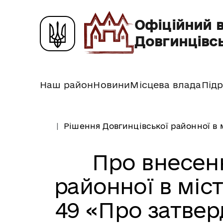
Офіційний 
Довгинцівсь
Наш район
Новини
Місцева влада
Підр
Рішення Довгинцівської районної в 
Про внесен
районної в міст
49 «Про затве