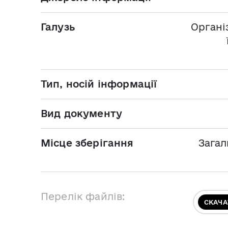
Галузь
Органі
Тип, носій інформації
Вид документу
Місце зберігання
Загал
Перелік файлів:
СКАЧА