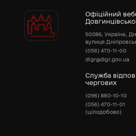
Офіційний веб
Довгинцівської
50086, Україна, Д
вулиця Дніпровськ
(056) 470-11-00
dlgr@dlgr.gov.ua
Служба відпов
чергових
(096) 880-10-10
(056) 470-11-01
(цілодобово)