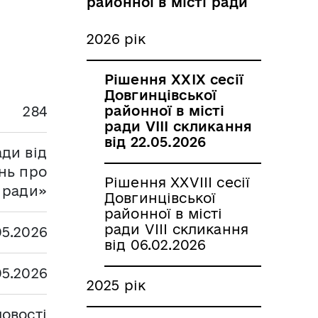
районної в місті ради
2026 рік
Рішення XXIX сесії
Довгинцівської
районної в місті
284
ради VІIІ скликання
від 22.05.2026
ади від
нь про
Рішення XXVIII сесії
і ради»
Довгинцівської
районної в місті
ради VІIІ скликання
05.2026
від 06.02.2026
05.2026
2025 рік
овості