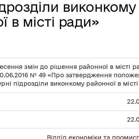
ідрозділи виконкому
ї в місті ради»
есення змін до рішення районної в місті р
10.06.2016 № 49 «Про затвердження положе
урні підрозділи виконкому районної в міст
22.
22.
Відділ економіки та промисл