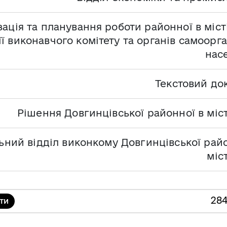
зація та планування роботи районної в міст
її виконавчого комітету та органів самоорга
нас
Текстовий до
Рішення Довгинцівської районної в міс
ьний відділ виконкому Довгинцівської райо
міс
28
ТИ