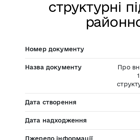
структурні п
районно
Номер документу
Назва документу
Про вн
структ
Дата створення
Дата надходження
Джерело інформації