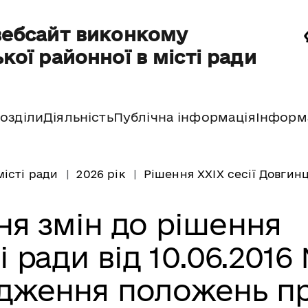
вебсайт виконкому
кої районної в місті ради
озділи
Діяльність
Публічна інформація
Інформ
місті ради
2026 рік
Рішення XXIX сесії Довгинці
ня змін до рішення
і ради від 10.06.2016
рдження положень п