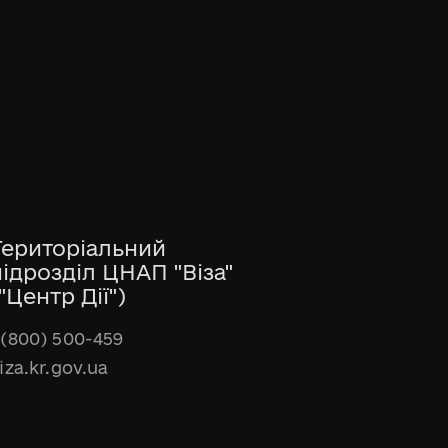
Територіальний
підрозділ ЦНАП "Віза"
"Центр Дії")
(800) 500-459
iza.kr.gov.ua