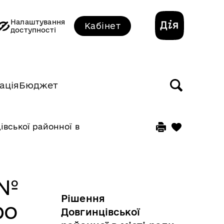
Налаштування
Кабінет
доступності
ація
Бюджет
вської районної в місті ради VІIІ скликання від 22.
 №
Рішення
ро
Довгинцівської