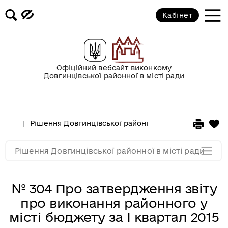
XLI сесія VI скликання від
Кабінет
20.02.2015
XL сесія VI скликання від
30.01.2015
Офіційний вебсайт виконкому
Довгинцівської районної в місті ради
2014 рік
2013 рік
Рішення Довгинцівської районної в місті ради
20
2011 рік
Рішення Довгинцівської районної в місті ради
№ 304 Про затвердження звіту
про виконання районного у
місті бюджету за І квартал 2015