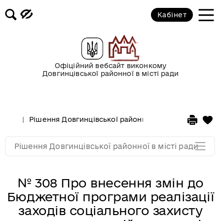
XLI сесія VI скликання від
Кабінет
20.02.2015
XL сесія VI скликання від
30.01.2015
Офіційний вебсайт виконкому
Довгинцівської районної в місті ради
2014 рік
2013 рік
Рішення Довгинцівської районної в місті ради
20
2011 рік
Рішення Довгинцівської районної в місті ради
№ 308 Про внесення змін до
Бюджетної програми реалізації
заходів соціального захисту