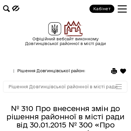
XLI сесія VI скликання від
Кабінет
20.02.2015
XL сесія VI скликання від
30.01.2015
Офіційний вебсайт виконкому
Довгинцівської районної в місті ради
2014 рік
2013 рік
Рішення Довгинцівської районної в місті ради
20
2011 рік
Рішення Довгинцівської районної в місті ради
№ 310 Про внесення змін до
рішення районної в місті ради
від 30.01.2015 № 300 «Про