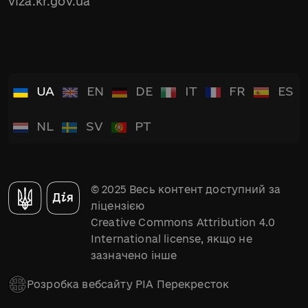
viza.kr.gov.ua
UA
EN
DE
IT
FR
ES
NL
SV
PT
© 2025 Весь контент доступний за
ліцензією
Creative Commons Attribution 4.0
International license, якщо не
зазначено інше
Розробка вебсайту РІА Перекресток