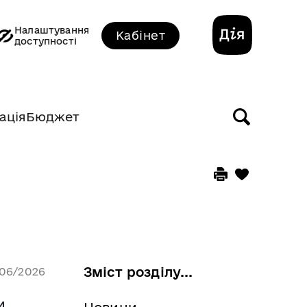
Налаштування
Кабінет
доступності
ація
Бюджет
Зміст розділу...
/06/2026
и