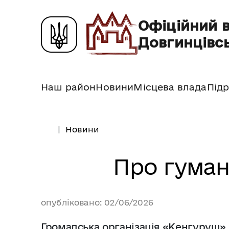
Офіційний 
Довгинцівсь
Наш район
Новини
Місцева влада
Підр
Новини
Про гуман
опубліковано: 02/06/2026
Громадська організація «Кенгуруш»