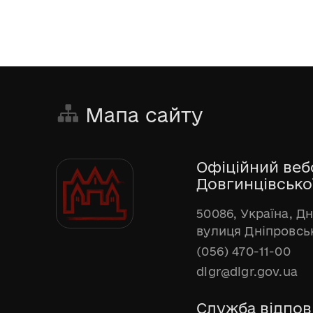
Мапа сайту
Офіційний веб
Довгинцівської
50086, Україна, Д
вулиця Дніпровськ
(056) 470-11-00
dlgr@dlgr.gov.ua
Служба відпов