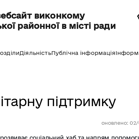
вебсайт виконкому
кої районної в місті ради
озділи
Діяльність
Публічна інформація
Інформ
ітарну підтримку
оновлено: 02
 розвиває соціальний хаб та напрям допомог