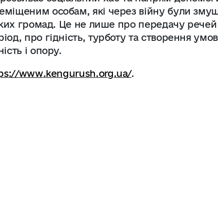
еміщеним особам, які через війну були зму
ських громад. Це не лише про передачу речей
од, про гідність, турботу та створення умов
ість і опору.
ps
://
www
.
kengurush
.
org
.
ua
/
.