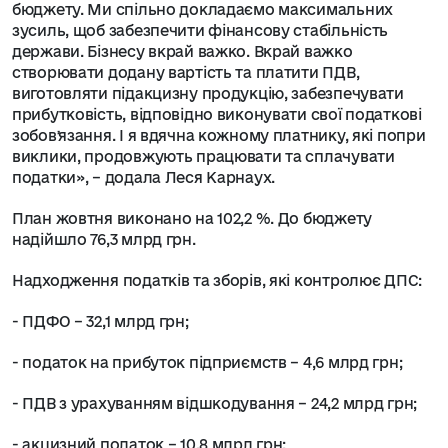
бюджету. Ми спільно докладаємо максимальних
зусиль, щоб забезпечити фінансову стабільність
держави. Бізнесу вкрай важко. Вкрай важко
створювати додану вартість та платити ПДВ,
виготовляти підакцизну продукцію, забезпечувати
прибутковість, відповідно виконувати свої податкові
зобовʼязання. І я вдячна кожному платнику, які попри
виклики, продовжують працювати та сплачувати
податки», – додала Леся Карнаух.
План жовтня виконано на 102,2 %. До бюджету
надійшло 76,3 млрд грн.
Надходження податків та зборів, які контролює ДПС:
- ПДФО – 32,1 млрд грн;
- податок на прибуток підприємств – 4,6 млрд грн;
- ПДВ з урахуванням відшкодування – 24,2 млрд грн;
- акцизний податок – 10,8 млрд грн;