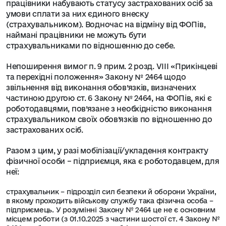
працівники набувають статусу застрахованих осіб за
умови сплати за них єдиного внеску
(страхувальником). Водночас на відміну від ФОПів,
наймані працівники не можуть бути
страхувальниками по відношенню до себе.
Непоширення вимог п. 9 прим. 2 розд. VIII «Прикінцеві
та перехідні положення» Закону № 2464 щодо
звільнення від виконання обов’язків, визначених
частиною другою ст. 6 Закону № 2464, на ФОПів, які є
роботодавцями, пов’язане з необхідністю виконання
страхувальником своїх обов’язків по відношенню до
застрахованих осіб.
Разом з цим, у разі мобілізації/укладення контракту
фізичної особи – підприємця, яка є роботодавцем, для
неї:
страхувальник – підрозділ сил безпеки й оборони України,
в якому проходить військову службу така фізична особа –
підприємець. У розумінні Закону № 2464 це не є основним
місцем роботи (з 01.10.2025 з частини шостої ст. 4 Закону №