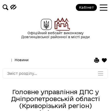
Кабінет
Новини
Офіційний вебсайт виконкому
Оголошення
Довгинцівської районної в місті ради
Безоплатна вторинна правова
допомога
Новини
Мапа розділу
Зміст розділу...
Головне управління ДПС у
Дніпропетровській області
(Криворізький регіон)