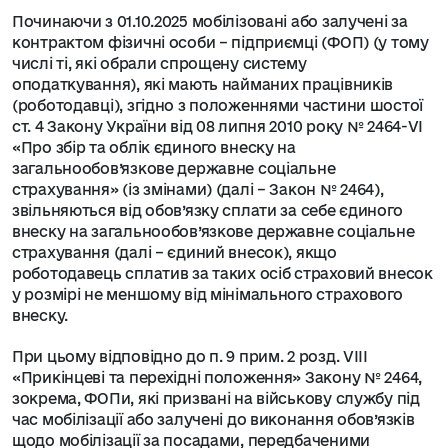
Починаючи з 01.10.2025 мобілізовані або залучені за
контрактом фізичні особи – підприємці (ФОП) (у тому
числі ті, які обрали спрощену систему
оподаткування), які мають найманих працівників
(роботодавці), згідно з положеннями частини шостої
ст. 4 Закону України від 08 липня 2010 року № 2464-VI
«Про збір та облік єдиного внеску на
загальнообов’язкове державне соціальне
страхування» (із змінами) (далі – Закон № 2464),
звільняються від обов’язку сплати за себе єдиного
внеску на загальнообов’язкове державне соціальне
страхування (далі – єдиний внесок), якщо
роботодавець сплатив за таких осіб страховий внесок
у розмірі не меншому від мінімального страхового
внеску.
При цьому відповідно до п. 9 прим. 2 розд. VIII
«Прикінцеві та перехідні положення» Закону № 2464,
зокрема, ФОПи, які призвані на військову службу під
час мобілізації або залучені до виконання обов’язків
щодо мобілізації за посадами, передбаченими