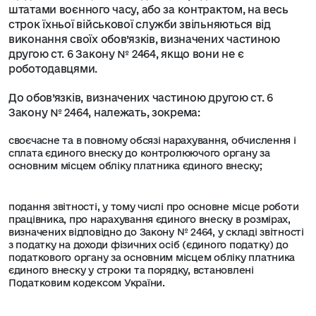
штатами воєнного часу, або за контрактом, на весь
строк їхньої військової служби звільняються від
виконання своїх обов’язків, визначених частиною
другою ст. 6 Закону № 2464, якщо вони не є
роботодавцями.
До обов’язків, визначених частиною другою ст. 6
Закону № 2464, належать, зокрема:
своєчасне та в повному обсязі нарахування, обчислення і
сплата єдиного внеску до контролюючого органу за
основним місцем обліку платника єдиного внеску;
подання звітності, у тому числі про основне місце роботи
працівника, про нарахування єдиного внеску в розмірах,
визначених відповідно до Закону № 2464, у складі звітності
з податку на доходи фізичних осіб (єдиного податку) до
податкового органу за основним місцем обліку платника
єдиного внеску у строки та порядку, встановлені
Податковим кодексом України.