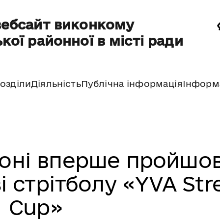
вебсайт виконкому
кої районної в місті ради
озділи
Діяльність
Публічна інформація
Інформ
оні вперше пройшо
і стрітболу «YVA Str
Cup»