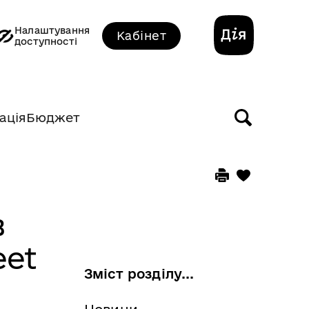
Налаштування
Кабінет
доступності
ація
Бюджет
в
eet
Зміст розділу...