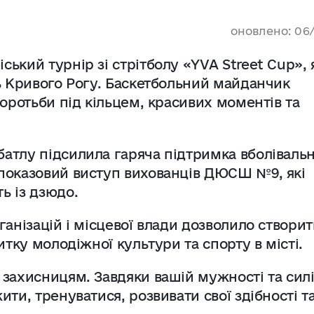
оновлено: 06
ький турнір зі стрітболу «YVA Street Cup», 
ь Кривого Рогу. Баскетбольний майданчик
оротьби під кільцем, красивих моментів та
тлу підсилила гаряча підтримка вболівальн
показовий виступ вихованців ДЮСШ №9, які
ь із дзюдо.
анізацій і місцевої влади дозволило створи
итку молодіжної культури та спорту в місті.
захисницям. Завдяки вашій мужності та сил
ти, тренуватися, розвивати свої здібності т