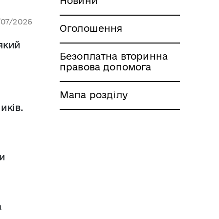
Новини
/07/2026
Оголошення
який
Безоплатна вторинна
правова допомога
Мапа розділу
иків.
ти
і
а