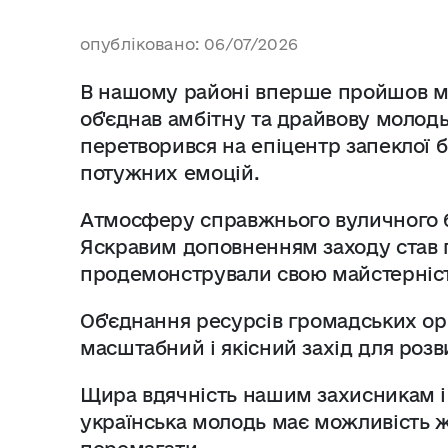
опубліковано: 06/07/2026
В нашому районі вперше пройшов міс
об'єднав амбітну та драйвову молод
перетворився на епіцентр запеклої б
потужних емоцій.
Атмосферу справжнього вуличного ба
Яскравим доповненням заходу став 
продемонстрували свою майстерніст
Об'єднання ресурсів громадських орг
масштабний і якісний захід для розв
Щира вдячність нашим захисникам і 
українська молодь має можливість жи