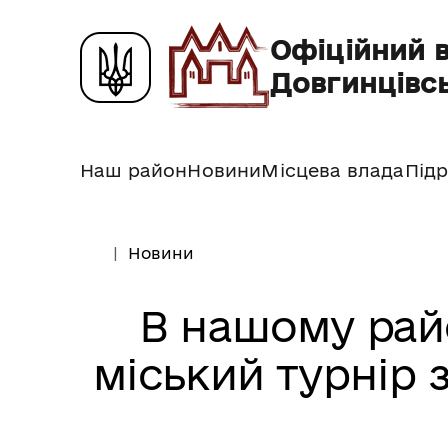
Офіційний 
Довгинцівсь
Наш район
Новини
Місцева влада
Підр
Новини
В нашому рай
міський турнір з