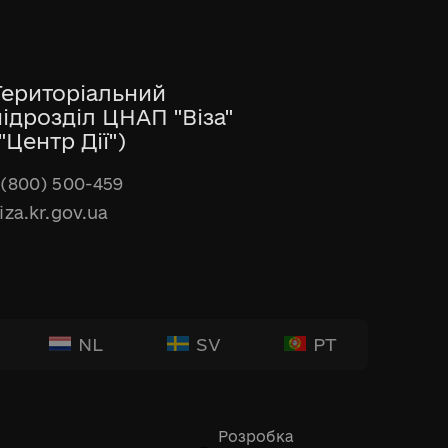
Територіальний
підрозділ ЦНАП "Віза"
"Центр Дії")
(800) 500-459
iza.kr.gov.ua
NL
SV
PT
Розробка