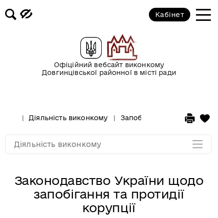
Запобігання проявам корупції
Кабінет
Реалізація Закону України «Про
очищення влади»
Офіційний вебсайт виконкому
Методика створення та діяльності
Довгинцівської районної в місті ради
ОСББ
Система управління якістю
Діяльність виконкому
Запобігання проявам коруп
Мапа розділу
Діяльність виконкому
Законодавство України щодо
запобігання та протидії
корупції