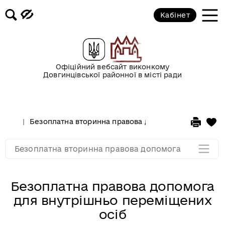
Кабінет
Медіаматеріали
Буклети з правовою інформацією
Офіційний вебсайт виконкому
Загальнонаціональний проект «Я
Довгинцівської районної в місті ради
МАЮ ПРАВО»
Забезпечення виборчих прав
Безоплатна вторинна правова допомога
Безопла
Мапа розділу
Безоплатна вторинна правова допомога
Безоплатна правова допомога
для внутрішньо переміщених
осіб