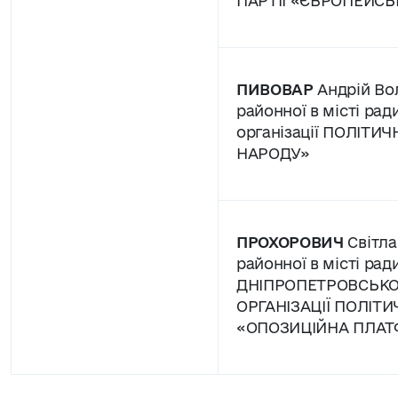
ПАРТІЇ «ЄВРОПЕЙСЬ
ПИВОВАР
Андрій Во
районної в місті рад
організації ПОЛІТИЧ
НАРОДУ»
ПРОХОРОВИЧ
Світла
районної в місті ради
ДНІПРОПЕТРОВСЬКО
ОРГАНІЗАЦІЇ ПОЛІТИ
«ОПОЗИЦІЙНА ПЛАТ