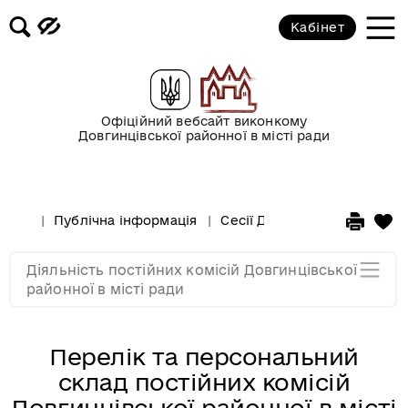
Кабінет
Офіційний вебсайт виконкому
Довгинцівської районної в місті ради
Перелік та персональний склад
постійних комісій Довгинцівської
районної в місті ради VIII
Публічна інформація
Сесії Довгинцівської районн
скликання
Діяльність постійних комісій Довгинцівської
Мапа розділу
районної в місті ради
Перелік та персональний
склад постійних комісій
Довгинцівської районної в місті