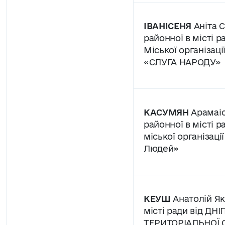
ІВАНІСЕНЯ
Аніта С
районної в місті р
Міської організац
«СЛУГА НАРОДУ»
КАСУМЯН
Арамаіс
районної в місті р
міської організаці
Людей»
КЕУШ
Анатолій Як
місті ради від Д
ТЕРИТОРІАЛЬНОЇ О