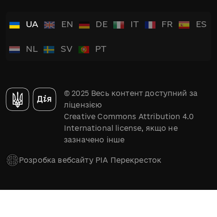
UA
EN
DE
IT
FR
ES
NL
SV
PT
© 2025 Весь контент доступний за
ліцензією
Creative Commons Attribution 4.0
International license, якщо не
зазначено інше
Розробка вебсайту РІА Перекресток