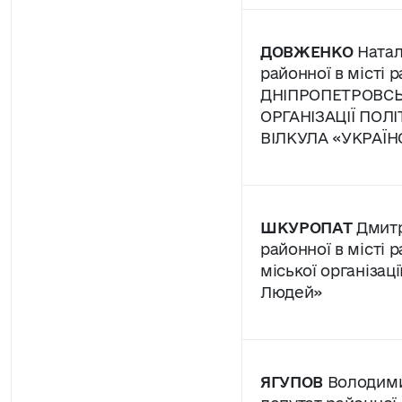
ДОВЖЕНКО
Натал
районної в місті р
ДНІПРОПЕТРОВСЬ
ОРГАНІЗАЦІЇ ПОЛІ
ВІЛКУЛА «УКРАЇ
ШКУРОПАТ
Дмитр
районної в місті р
міської організаці
Людей»
ЯГУПОВ
Володим