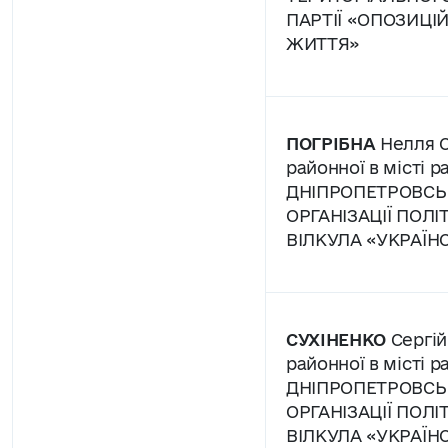
ПАРТІЇ «ОПОЗИЦІ
ЖИТТЯ»
ПОГРІБНА
Нелля С
районної в місті р
ДНІПРОПЕТРОВСЬ
ОРГАНІЗАЦІЇ ПОЛІ
ВІЛКУЛА «УКРАЇН
СУХІНЕНКО
Сергій
районної в місті р
ДНІПРОПЕТРОВСЬ
ОРГАНІЗАЦІЇ ПОЛІ
ВІЛКУЛА «УКРАЇН