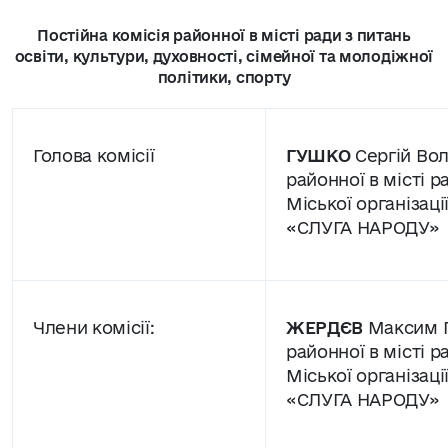
Постійна комісія районної в місті ради з питань
освіти, культури, духовності, сімейної та молодіжної
політики, спорту
Голова комісії
ГУШКО
Сергій Во
районної в місті р
Міської організац
«СЛУГА НАРОДУ»
Члени комісії:
ЖЕРДЄВ
Максим Г
районної в місті р
Міської організац
«СЛУГА НАРОДУ»