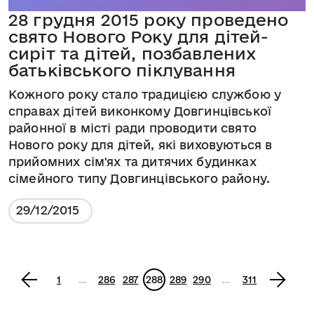
28 грудня 2015 року проведено
свято Нового Року для дітей-
сиріт та дітей, позбавлених
батьківського піклування
Кожного року стало традицією службою у
справах дітей виконкому Довгинцівської
районної в місті ради проводити свято
Нового року для дітей, які виховуються в
прийомних сім'ях та дитячих будинках
сімейного типу Довгинцівського району.
29/12/2015
<
1
…
286
287
288
289
290
…
311
>