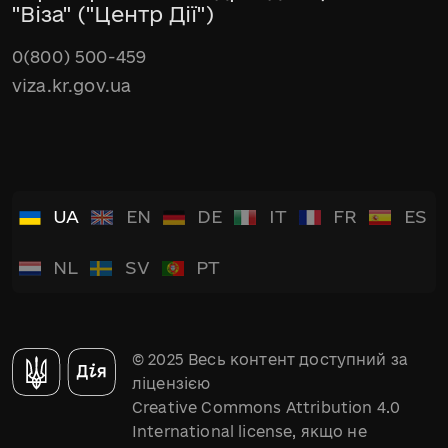
"Віза" ("Центр Дії")
0(800) 500-459
viza.kr.gov.ua
UA
EN
DE
IT
FR
ES
NL
SV
PT
© 2025 Весь контент доступний за
ліцензією
Creative Commons Attribution 4.0
International license, якщо не