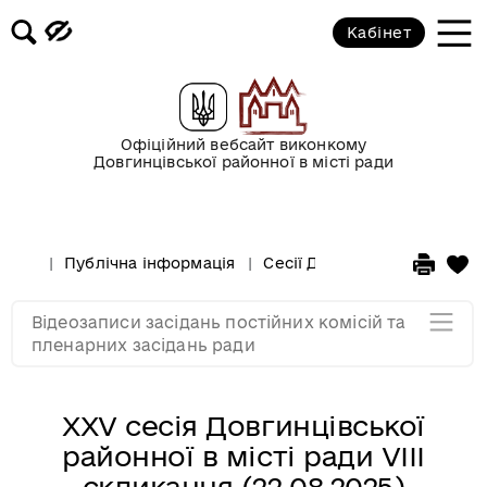
Кабінет
Засідання постійної комісії
районної в місті ради з питань
планування, бюджету, соціально-
економічного розвитку,
регуляторної політики та
Офіційний вебсайт виконкому
підприємництва (23.08.2024)
Довгинцівської районної в місті ради
XX сесія Довгинцівської районної в
місті ради VIII скликання
Публічна інформація
Сесії Довгинцівської районн
(23.08.2024)
Відеозаписи засідань постійних комісій та
Мапа розділу
пленарних засідань ради
XXV сесія Довгинцівської
районної в місті ради VIII
скликання (22.08.2025)