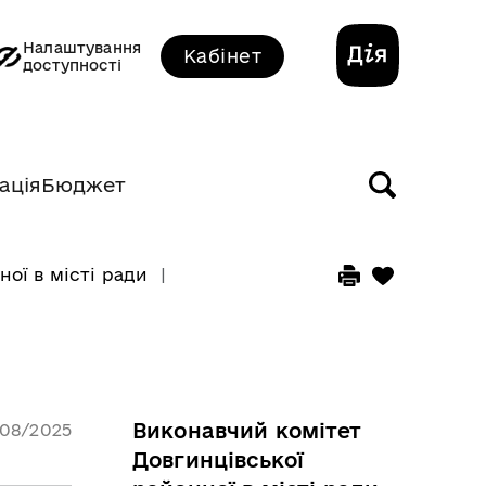
Налаштування
Кабінет
доступності
ація
Бюджет
ої в місті ради
2020 рік
Виконавчий комітет
/08/2025
Довгинцівської