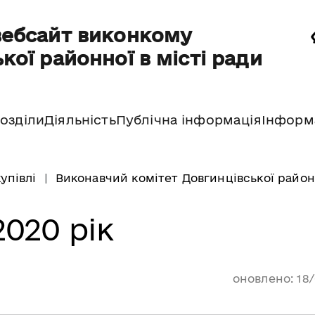
вебсайт виконкому
кої районної в місті ради
озділи
Діяльність
Публічна інформація
Інформ
упівлі
Виконавчий комітет Довгинцівської районн
2020 рік
оновлено: 18