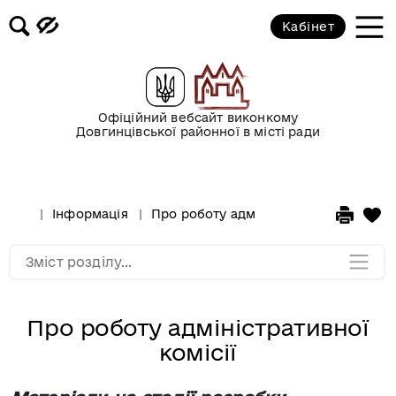
Контакти ОСББ, ЖБК
Кабінет
Списки громадян, які перебувають
на квартирному обліку
Офіційний вебсайт виконкому
Про роботу громадської житлової
Довгинцівської районної в місті ради
комісії
Рада безбар`єрності
Інформація
Про роботу адміністративної комісії
Мапа розділу
Зміст розділу...
Про роботу адміністративної
комісії