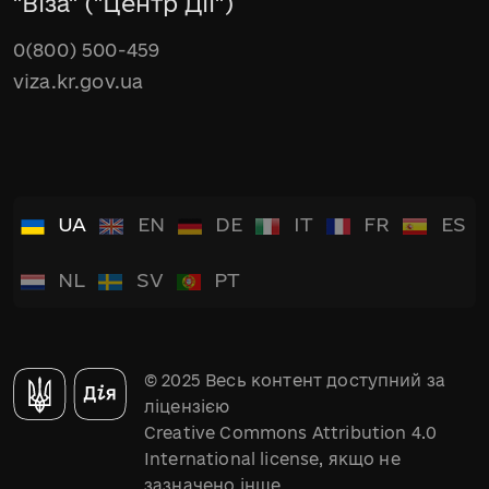
"Віза" ("Центр Дії")
0(800) 500-459
viza.kr.gov.ua
UA
EN
DE
IT
FR
ES
NL
SV
PT
© 2025 Весь контент доступний за
ліцензією
Creative Commons Attribution 4.0
International license, якщо не
зазначено інше