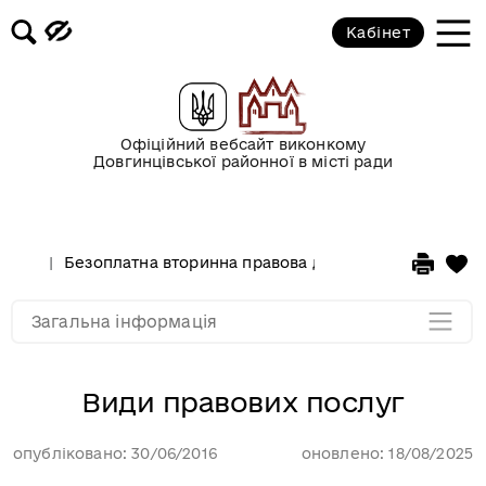
отримати?
Кабінет
Види правових послуг
Безоплатні послуги адвоката для
Офіційний вебсайт виконкому
вразливих верств населення
Довгинцівської районної в місті ради
Види правової допомоги у
цивільних справах
Безоплатна вторинна правова допомога
Загальн
Мапа розділу
Загальна інформація
Види правових послуг
опубліковано: 30/06/2016
оновлено: 18/08/2025