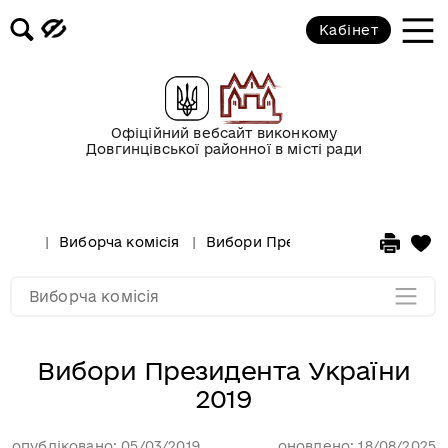
Кабінет
Позачергові вибори до Верховної
Ради 2019
Вибори Президента України 2019
Офіційний вебсайт виконкому
Довгинцівської районної в місті ради
Місцеві вибори 2016
Місцеві вибори 2015
Виборча комісія
Вибори Президента України 201
Мапа розділу
Виборча комісія
Вибори Президента України
2019
опубліковано: 05/03/2019
оновлено: 18/08/2025