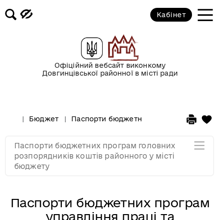
Кабінет
Паспорти бюджетних програм
виконавчого комітету
Довгинцівської районної в місті
ради
Офіційний вебсайт виконкому
Довгинцівської районної в місті ради
Паспорти бюджетних програм
управління праці та соціального
захисту населення виконкому
Бюджет
Паспорти бюджетних програм головних 
Довгинцівської районної в місті
ради
Паспорти бюджетних програм головних
розпорядників коштів районного у місті
Мапа розділу
бюджету
Паспорти бюджетних програм
управління праці та