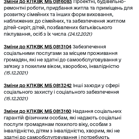
Зміни до КПКВК МБ 0816083
Проектні, будівельно-
ремонтні роботи, придбання житла та приміщень для
розвитку сімейних та інших форм виховання,
наближених до сімейних, та забезпечення житлом
дітей-сиріт, дітей, позбавлених батьківського
піклування, осіб з їх числа
(24.12.2021)
Зміни до КПКВК МБ 0813104
Забезпечення
соціальними послугами за місцем проживання
громадян, які не здатні до самообслуговування у
зв’язку з похилим віком, хворобою, інвалідністю
(15.12.2021)
Зміни до КПКВК МБ 0813242
Інші заходи у сфері
соціального захисту і соціального забезпечення
(15.12.2021)
Зміни до КПКВК МБ 0813160
Надання соціальних
гарантій фізичним особам, які надають соціальні
послуги громадянам похилого віку, особам з
інвалідністю, дітям з інвалідністю, хворим, які не
здатні до самообслуговування і потребують