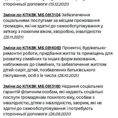
сторонньої допомоги
(15.12.2021)
Зміни до КПКВК МБ 0813104
Забезпечення
соціальними послугами за місцем проживання
громадян, які не здатні до самообслуговування у
зв’язку з похилим віком, хворобою, інвалідністю
(22.11.2021)
Зміни до КПКВК МБ 0816083
Проектні, будівельно-
ремонтні роботи, придбання житла та приміщень для
розвитку сімейних та інших форм виховання,
наближених до сімейних, та забезпечення житлом
дітей-сиріт, дітей, позбавлених батьківського
піклування, осіб з їх числа
(28.10.2021)
Зміни до КПКВК МБ 0813160
Надання соціальних
гарантій фізичним особам, які надають соціальні
послуги громадянам похилого віку, особам з
інвалідністю, дітям з інвалідністю, хворим, які не
здатні до самообслуговування і потребують
сторонньої допомоги
(26.08.2021)