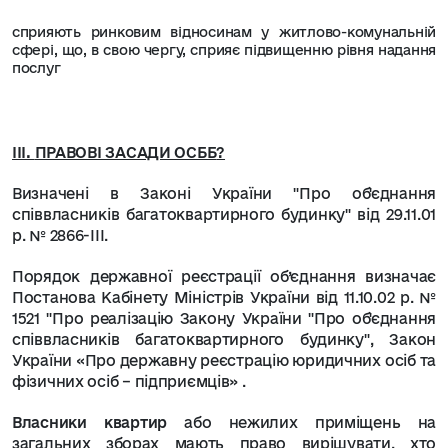
сприяють ринковим відносинам у житлово-комунальній
сфері, що, в свою чергу, сприяє підвищенню рівня надання
послуг
ІІІ.
ПРАВОВІ ЗАСАДИ ОСББ
?
Визначені в Законі України "Про об'єднання
співвласників багатоквартирного будинку" від 29.11.01
р. № 2866-ІІІ.
Порядок державної реєстрації об’єднання визначає
Постанова Кабінету Міністрів України від 11.10.02 р. №
1521 "Про реалізацію Закону України "Про об'єднання
співвласників багатоквартирного будинку", Закон
України «Про державну реєстрацію юридичних осіб та
фізичних осіб – підприємців» .
Власники квартир
або нежилих приміщень на
загальних зборах мають право вирішувати, хто