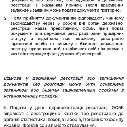
документів без розгляду обо відмовою в державній
реєстрації з вказанням причин. Після врахування
зауважень заявник може подати документи повторно.
Після прийняття документів які відповідають чинному
законодавству через 3 робочі дні орган державної
реєстрації надає представнику ОСББ, який подав
документи для державної реєстрації один примірник
статуту з відміткою про державну реєстрацію
юридичної особи та виписку з Єдиного державного
реєстру юридичних осіб та фізичних осіб підприємців,
яка і підтверджує факт державної реєстрації.
Відмова у державній реєстрації або залишення
документів без розгляду може бути оскаржена
заявником або іншими зацікавленими особами в
установленому порядку.
3. Подати у день держреєстрації реєстрації ОСББ
відомості з реєстраційної картки про реєстрацію до
органів статистики, доходів і зборів, Пенсійного фонду
України, фондів соціального страхування.