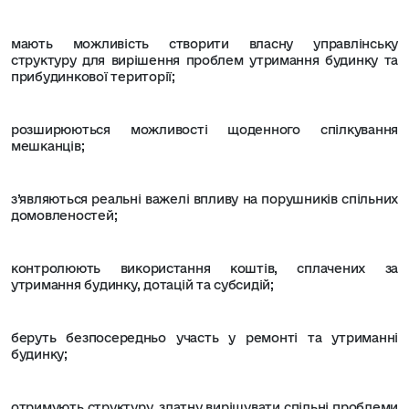
мають можливість створити власну управлінську
структуру для вирішення проблем утримання будинку та
прибудинкової території;
розширюються можливості щоденного спілкування
мешканців;
з’являються реальні важелі впливу на порушників спільних
домовленостей;
контролюють використання коштів, сплачених за
утримання будинку, дотацій та субсидій;
беруть безпосередньо участь у ремонті та утриманні
будинку;
отримують структуру, здатну вирішувати спільні проблеми