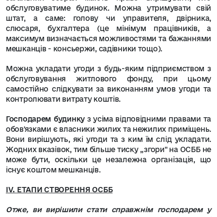
обслуговуватиме будинок. Можна утримувати свій
штат, а саме: голову чи управителя, двірника,
слюсаря, бухгалтера (це мінімум працівників, а
максимум визначається можливостями та бажаннями
мешканців - консьержи, садівники тощо).
Можна укладати угоди з будь-яким підприємством з
обслуговування житлового фонду, при цьому
самостійно слідкувати за виконанням умов угоди та
контролювати витрату коштів.
Господарем будинку
з усіма відповідними правами та
обов'язками є власники жилих та нежилих приміщень.
Вони вирішують, які угоди та з ким їм слід укладати.
Жодних вказівок, тим більше тиску „згори" на ОСББ не
може бути, оскільки це незалежна організація, що
існує коштом мешканців.
IV.
ЕТАПИ СТВОРЕННЯ
ОСББ
Отже, ви вирішили стати справжнім господарем у