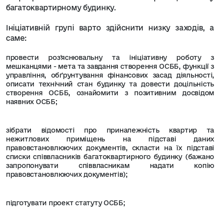
багатоквартирному будинку.
Ініціативній групі варто здійснити низку заходів, а
саме:
провести роз'яснювальну та ініціативну роботу з
мешканцями - мета та завдання створення ОСББ, функції з
управління, обґрунтування фінансових засад діяльності,
описати технічний стан будинку та довести доцільність
створення ОСББ, ознайомити з позитивним досвідом
наявних ОСББ;
зібрати відомості про приналежність квартир та
нежитлових приміщень на підставі даних
правовстановлюючих документів, скласти на їх підставі
списки співвласників багатоквартирного будинку (бажано
запропонувати співвласникам надати копію
правовстановлюючих документів);
підготувати проект статуту ОСББ;