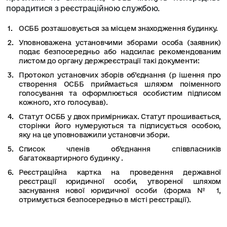
порадитися з реєстраційною службою.
ОСББ розташовується за місцем знаходження будинку.
Уповноважена установчими зборами особа (заявник)
подає безпосередньо або надсилає рекомендованим
листом до органу держреєстрації такі документи:
Протокол установчих зборів об’єднання (р ішення про
створення ОСББ приймається шляхом поіменного
голосування та оформлюється особистим підписом
кожного, хто голосував).
Статут ОСББ у двох примірниках. Статут прошивається,
сторінки його нумеруються та підписується особою,
яку на це уповноважили установчи збори.
Список членів об’єднання співвласників
багатоквартирного будинку .
Реєстраційна картка на проведення державної
реєстрації юридичної особи, утвореної шляхом
заснування нової юридичної особи (форма № 1,
отримується безпосередньо в місті реєстрації).