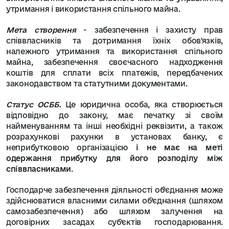
утримання і використання спільного майна.
Мета створення
- забезпечення і захисту прав
співвласників та дотримання їхніх обов'язків,
належного утримання та використання спільного
майна, забезпечення своєчасного надходження
коштів для сплати всіх платежів, передбачених
законодавством та статутними документами.
Статус ОСББ.
Це юридична особа, яка створюється
відповідно до закону, має печатку зі своїм
найменуванням та інші необхідні реквізити, а також
розрахункові рахунки в установах банку, є
неприбутковою організацією
і не має на меті
одержання прибутку для його розподілу між
співвласниками
.
Господарче забезпечення діяльності об’єднання може
здійснюватися власними силами об’єднання (шляхом
самозабезпечення) або шляхом залучення на
договірних засадах суб’єктів господарювання.