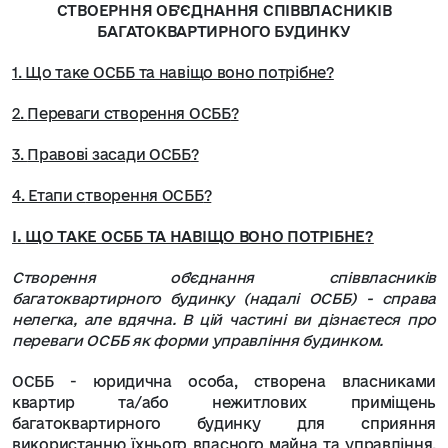
СТВОЕРННЯ ОБ’ЄДНАННЯ СПІВВЛАСНИКІВ
БАГАТОКВАРТИРНОГО БУДИНКУ
1. Що таке ОСББ та навіщо воно потрібне?
2.
Переваги створення ОСББ
?
3.
Правові засади ОСББ
?
4. Етапи с
творення ОСББ
?
І.
ЩО ТАКЕ ОСББ ТА НАВІЩО ВОНО ПОТРІБНЕ
?
Створення об'єднання співвласників
багатоквартирного будинку (надалі ОСББ) - справа
нелегка, але вдячна. В цій частині ви дізнаєтеся про
переваги ОСББ як форми управління будинком.
ОСББ - юридична особа, створена власниками
квартир та/або нежитлових приміщень
багатоквартирного будинку для сприяння
використанню їхнього власного майна та управління,