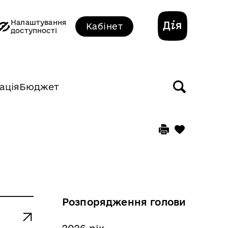
Налаштування
Кабінет
доступності
ація
Бюджет
Розпорядження голови