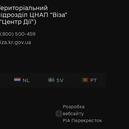
Територіальний
підрозділ ЦНАП "Віза"
"Центр Дії")
(800) 500-459
iza.kr.gov.ua
NL
SV
PT
Розробка
вебсайту
РІА Перекресток