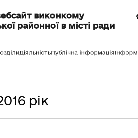
вебсайт виконкому
кої районної в місті ради
озділи
Діяльність
Публічна інформація
Інформ
2016 рік