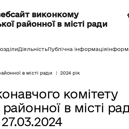
вебсайт виконкому
кої районної в місті ради
озділи
Діяльність
Публічна інформація
Інформ
айонної в місті ради
2024 рік
конавчого комітету
 районної в місті ра
 27.03.2024