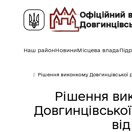
Офіційний 
Довгинцівсь
Наш район
Новини
Місцева влада
Підр
Рішення виконкому Довгинцівської р
Рішення ви
Довгинцівської
від