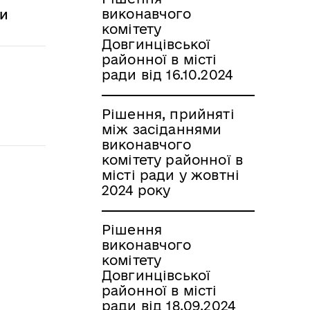
виконавчого
ди
комітету
Довгинцівської
районної в місті
ради від 16.10.2024
Рішення, прийняті
між засіданнями
виконавчого
комітету районної в
місті ради у жовтні
2024 року
Рішення
виконавчого
комітету
Довгинцівської
районної в місті
ради від 18.09.2024