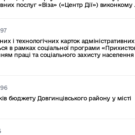
вних послуг «Віза» («Центр Дії») виконкому .
197
их і технологічних карток адміністративних
ься в рамках соціальної програми «Прихисто
ням праці та соціального захисту населення
196
ів бюджету Довгинцівського району у місті
5