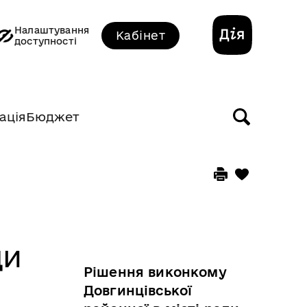
Налаштування
Кабінет
доступності
ація
Бюджет
ди
Рішення виконкому
Довгинцівської