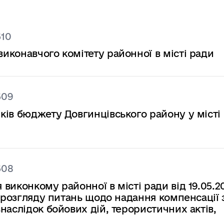
610
конавчого комітету районної в місті ради
609
ків бюджету Довгинцівського району у місті
608
виконкому районної в місті ради від 19.05.2
з розгляду питань щодо надання компенсації 
наслідок бойових дій, терористичних актів,