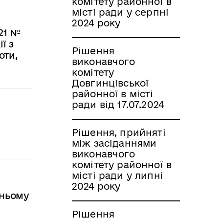
комітету районної в
місті ради у серпні
2024 року
21 №
ї з
Рішення
оти,
виконавчого
комітету
Довгинцівської
районної в місті
ради від 17.07.2024
Рішення, прийняті
між засіданнями
виконавчого
комітету районної в
місті ради у липні
2024 року
тньому
Рішення