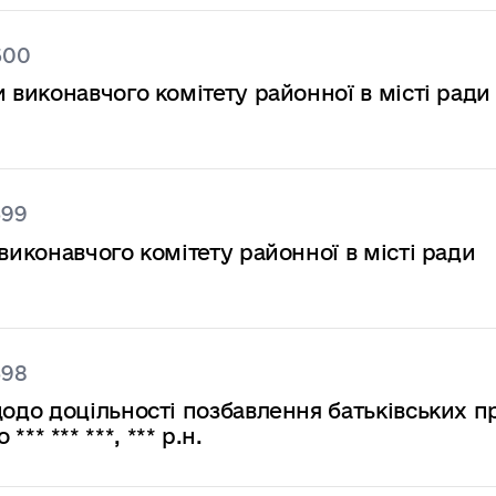
600
иконавчого комітету районної в місті ради 
599
конавчого комітету районної в місті ради
598
до доцільності позбавлення батьківських пр
*** *** ***, *** р.н.