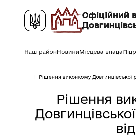
Офіційний 
Довгинцівсь
Наш район
Новини
Місцева влада
Підр
Рішення виконкому Довгинцівської р
Рішення ви
Довгинцівської
від