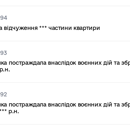
594
на відчуження *** частини квартири
593
ка постраждала внаслідок воєнних дій та з
р.н.
592
ка постраждала внаслідок воєнних дій та з
** р.н.