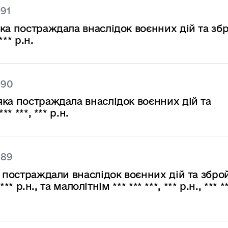
591
ка постраждала внаслідок воєнних дій та зб
** р.н.
590
ка постраждала внаслідок воєнних дій та
* ***, *** р.н.
589
і постраждали внаслідок воєнних дій та збро
* р.н., та малолітнім *** *** ***, *** р.н., *** **