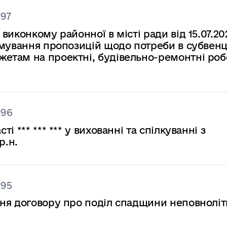
597
иконкому районної в місті ради від 15.07.20
мування пропозицій щодо потреби в субвенці
там на проектні, будівельно-ремонтні роб
596
 *** *** *** у вихованні та спілкуванні з
р.н.
595
ня договору про поділ спадщини неповнолі