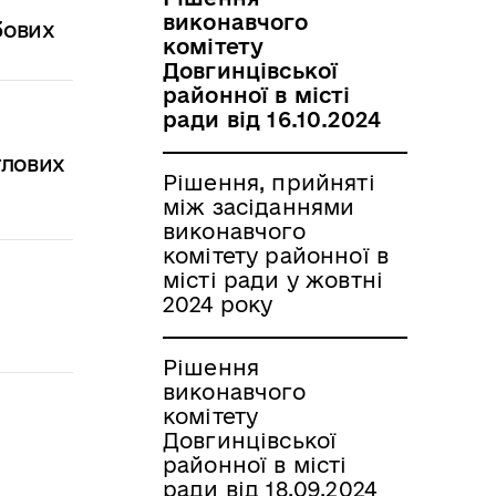
виконавчого
бових
комітету
Довгинцівської
районної в місті
ради від 16.10.2024
тлових
Рішення, прийняті
між засіданнями
виконавчого
комітету районної в
місті ради у жовтні
2024 року
Рішення
виконавчого
комітету
Довгинцівської
районної в місті
ради від 18.09.2024