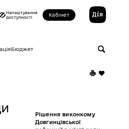
Налаштування
Кабінет
доступності
ація
Бюджет
ди
Рішення виконкому
Довгинцівської