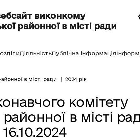
вебсайт виконкому
кої районної в місті ради
озділи
Діяльність
Публічна інформація
Інформ
айонної в місті ради
2024 рік
конавчого комітету
 районної в місті ра
 16.10.2024