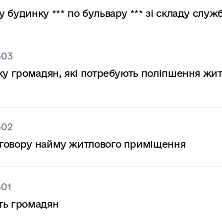
 будинку *** по бульвару *** зі складу служ
603
іку громадян, які потребують поліпшення жи
602
оговору найму житлового приміщення
601
ть громадян