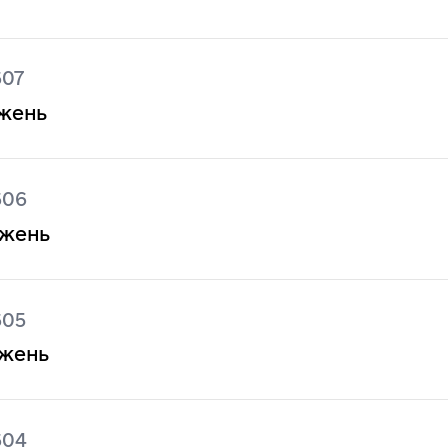
607
джень
606
джень
605
джень
604