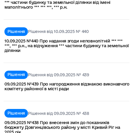
*** частини будинку та земельної ділянки від імені
малолітнього *** *** ***, *** р.н.
Рішення
Рішення від 10.09.2025 № 440
10.09.2025 №440 Про надання згоди неповнолітній *** ***
***, *** р.н., на відчуження *** частини будинку та земельної
ділянки
Рішення
Рішення від 09.09.2025 № 439
09.09.2025 №439 Про нагородження відзнакою виконавчого
комітету районної в місті ради
Рішення
Рішення від 09.09.2025 № 438
09.09.2025 №438 Про внесення змін до показників
бюджету Довгинцівського району у місті Кривий Ріг на
2025 рік