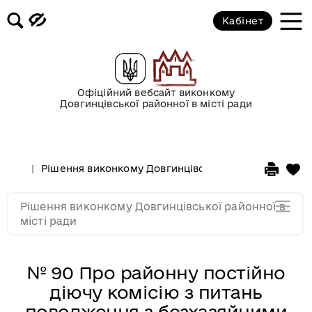
січні 2017 року
Кабінет
2016 рік
2015 рік
Офіційний вебсайт виконкому
Довгинцівської районної в місті ради
2014 рік
Рішення виконкому Довгинцівської районної в місті
2013 рік
Рішення виконкому Довгинцівської районної в
2012 рік
місті ради
№ 90 Про районну постійно
діючу комісію з питань
поводження з безхазяйними