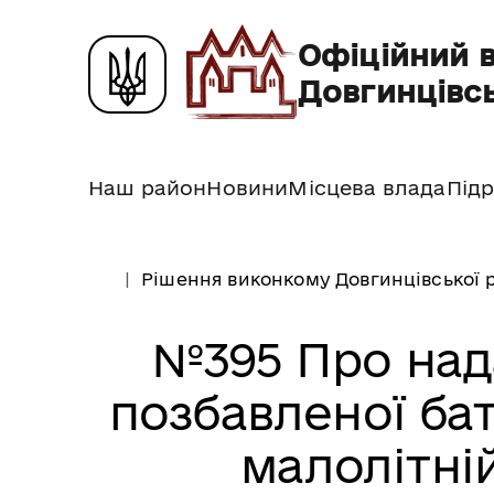
Офіційний 
Довгинцівсь
Наш район
Новини
Місцева влада
Підр
Рішення виконкому Довгинцівської р
№395 Про над
позбавленої бат
малолітній *