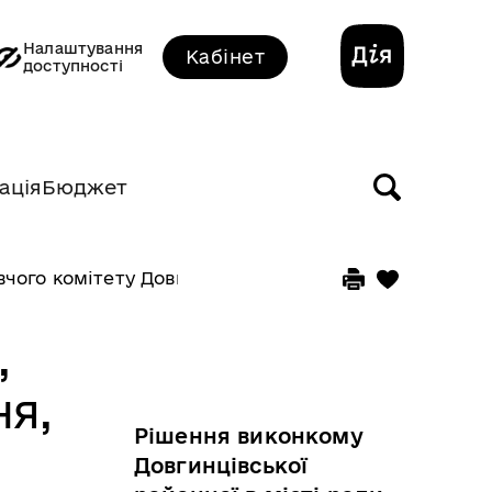
Налаштування
Кабінет
доступності
ація
Бюджет
чого комітету Довгинцівської районної в місті ради
,
ня,
Рішення виконкому
Довгинцівської