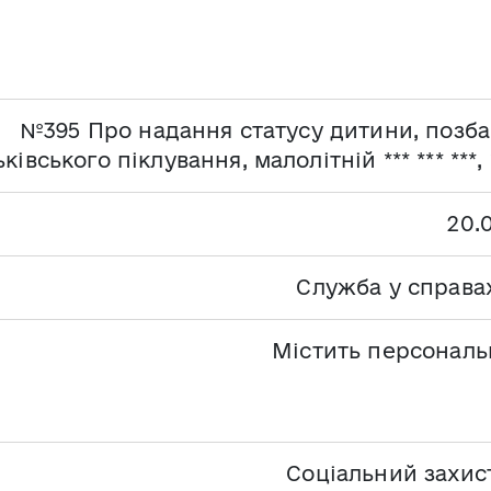
№395 Про надання статусу дитини, позба
ківського піклування, малолітній *** *** ***, *
20.
Служба у справах
Містить персональн
Соціальний захис