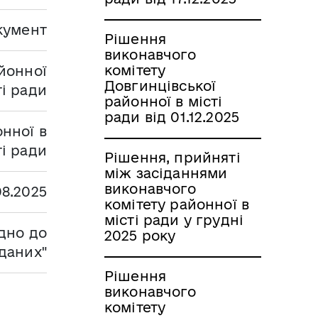
кумент
Рішення
виконавчого
комітету
йонної
Довгинцівської
ті ради
районної в місті
ради від 01.12.2025
нної в
ті ради
Рішення, прийняті
між засіданнями
виконавчого
08.2025
комітету районної в
місті ради у грудні
дно до
2025 року
даних"
Рішення
виконавчого
комітету