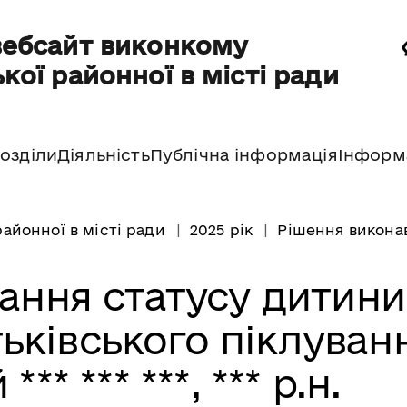
вебсайт виконкому
кої районної в місті ради
озділи
Діяльність
Публічна інформація
Інформ
айонної в місті ради
2025 рік
Рішення виконав
ання статусу дитини
ьківського піклуван
** *** ***, *** р.н.