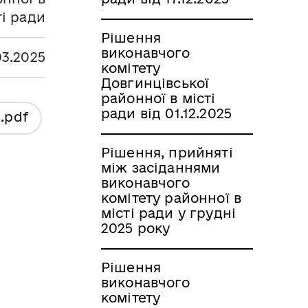
ті ради
Рішення
виконавчого
03.2025
комітету
Довгинцівської
районної в місті
ради від 01.12.2025
5
.pdf
Рішення, прийняті
між засіданнями
виконавчого
комітету районної в
місті ради у грудні
2025 року
Рішення
виконавчого
комітету