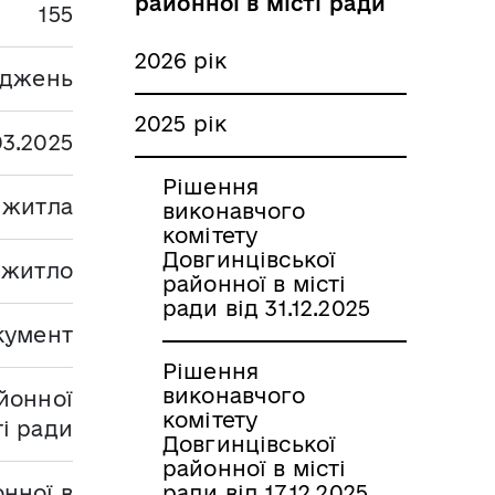
районної в місті ради
155
2026 рік
аджень
2025 рік
03.2025
Рішення
а житла
виконавчого
комітету
Довгинцівської
а житло
районної в місті
ради від 31.12.2025
кумент
Рішення
виконавчого
йонної
комітету
ті ради
Довгинцівської
районної в місті
нної в
ради від 17.12.2025