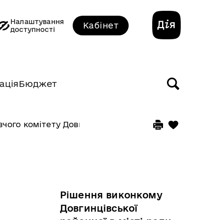
Налаштування
Кабінет
доступності
ація
Бюджет
чого комітету Довгинцівської районної в місті ради
Рішення виконкому
Довгинцівської