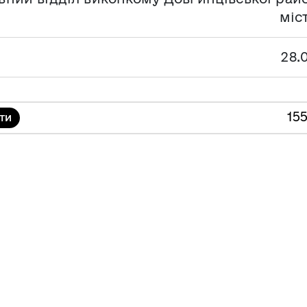
міс
28.
15
ТИ