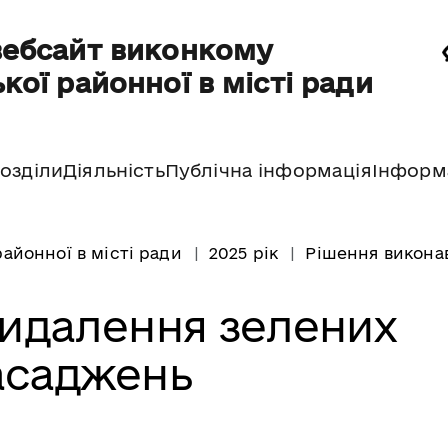
вебсайт виконкому
кої районної в місті ради
озділи
Діяльність
Публічна інформація
Інформ
айонної в місті ради
2025 рік
Рішення виконав
идалення зелених
асаджень