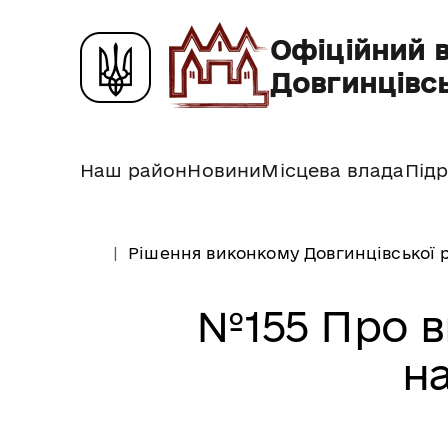
Офіційний 
Довгинцівсь
Наш район
Новини
Місцева влада
Підр
Рішення виконкому Довгинцівської р
№155 Про в
н