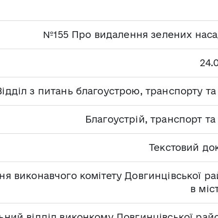
№155 Про видалення зелених нас
24.
Відділ з питань благоустрою, транспорту т
Благоустрій, транспорт т
Текстовий до
ня виконавчого комітету Довгинцівської ра
в міс
ьний відділ виконкому Довгинцівської райо