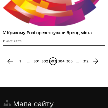
У Кривому Розі презентували бренд міста
15 жовтня 2013
<
1
…
301
302
303
304
305
…
312
>
Мапа сайту