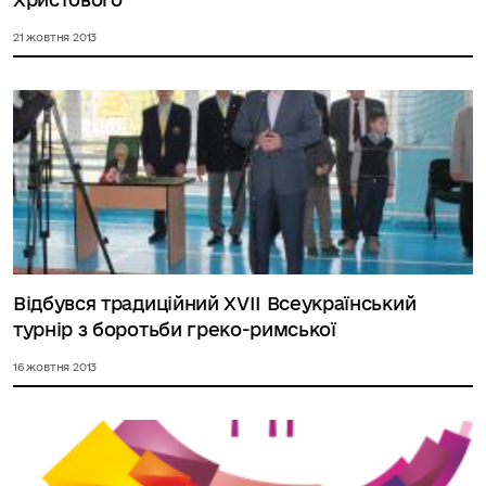
21 жовтня 2013
Відбувся традиційний ХVІІ Всеукраїнський
турнір з боротьби греко-римської
16 жовтня 2013