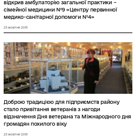
відкрив амбулаторію загальної практики –
сімейної медицини №9 «Центру первинної
медико-санітарної допомоги №4»
23 жовтня 2013
Доброю традицією для підприємств району
стало привітання ветеранів з нагоди
відзначення Дня ветерана та Міжнародного дня
громадян похилого віку
23 жовтня 2013