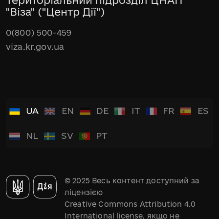
"Віза" ("Центр Дії")
0(800) 500-459
viza.kr.gov.ua
UA
EN
DE
IT
FR
ES
NL
SV
PT
© 2025 Весь контент доступний за
ліцензією
Creative Commons Attribution 4.0
International license, якщо не