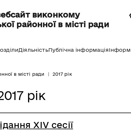
вебсайт виконкому
кої районної в місті ради
озділи
Діяльність
Публічна інформація
Інформ
нної в місті ради
2017 рік
2017 рік
дання XІV сесії