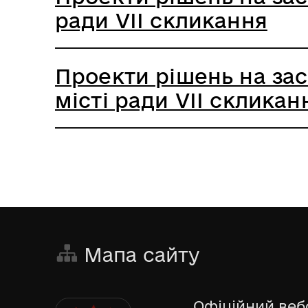
ради VIІ скликання
Проекти рішень на засі
місті ради VIІ скликан
Мапа сайту
Офіційний веб