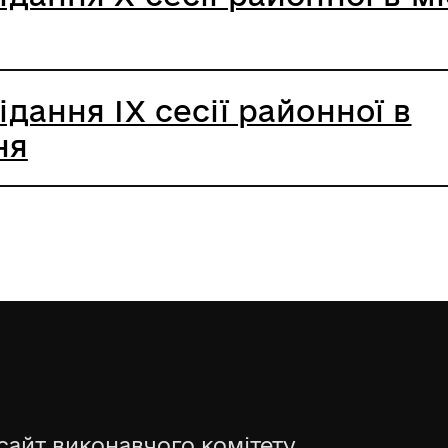
дання IX сесії районної в
ня
сайт виконавчого комітету