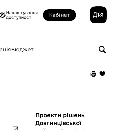
Налаштування
Кабінет
доступності
ація
Бюджет
Проекти рішень
Довгинцівської