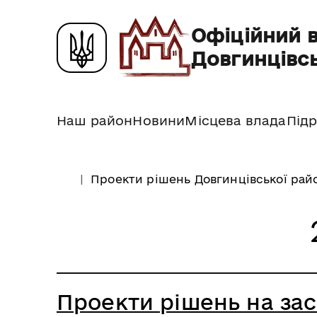
Офіційний 
Довгинцівсь
Наш район
Новини
Місцева влада
Підр
Проекти рішень Довгинцівської райо
Проекти рішень на засі