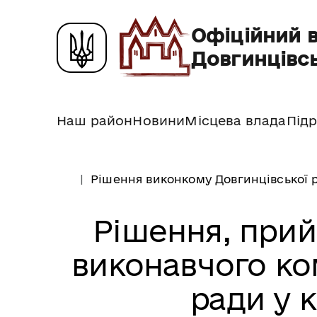
Офіційний 
Довгинцівсь
Наш район
Новини
Місцева влада
Підр
Рішення виконкому Довгинцівської р
Рішення, прий
виконавчого ком
ради у к