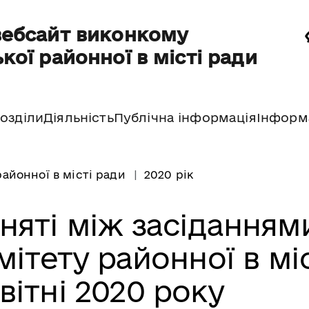
вебсайт виконкому
кої районної в місті ради
озділи
Діяльність
Публічна інформація
Інформ
айонної в місті ради
2020 рік
няті між засіданням
ітету районної в міс
вітні 2020 року