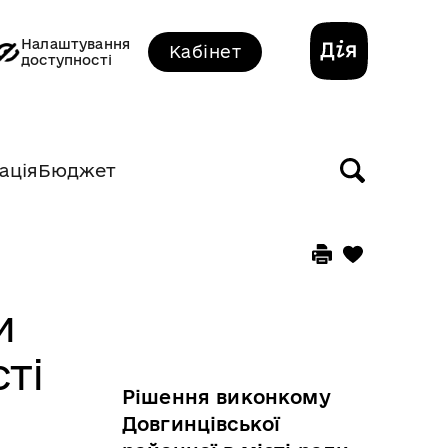
Налаштування
Кабінет
доступності
ація
Бюджет
и
ті
Рішення виконкому
Довгинцівської