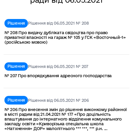
Рішення
Рішення від 06.05.2021 № 208
№ 208 Про видачу дубліката свідоцтва про право
приватної власності на гараж № 105 у ГСК «Восточный-1»
(російською мовою)
Рішення
Рішення від 06.05.2021 № 207
№ 207 Про впорядкування адресного господарства
Рішення
Рішення від 06.05.2021 № 206
№ 206 Про внесення змін до рішення виконкому районної
в місті радим від 21.04.2021 № 177 «Про доцільність
влаштування до інтернатного відділення комунального
закладу освіти «Криворізька спеціальна школа
«Натхнення» ДОР» малолітнього *** ***, *** р.н. ...