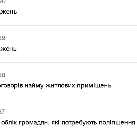
90
джень
89
джень
88
оговорів найму житлових приміщень
87
 облік громадян, які потребують поліпшення