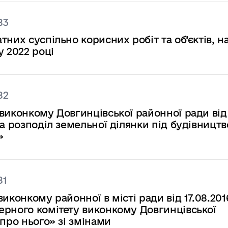
83
них суспільно корисних робіт та об’єктів, н
у 2022 році
82
виконкому Довгинцівської районної ради від
а розподіл земельної ділянки під будівництв
»
81
иконкому районної в місті ради від 17.08.20
ерного комітету виконкому Довгинцівської
про нього» зі змінами