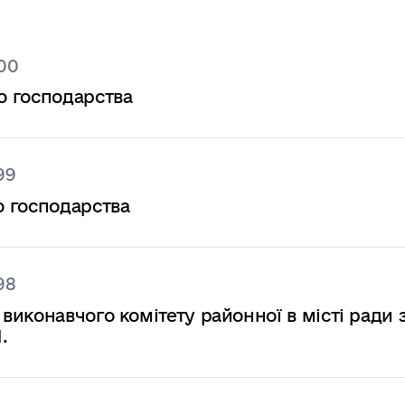
600
о господарства
99
 господарства
98
иконавчого комітету районної в місті ради 
.