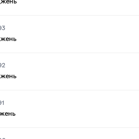
джень
93
джень
92
джень
91
джень