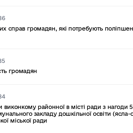
86
их справ громадян, які потребують поліпше
85
сть громадян
84
виконкому районної в місті ради з нагоди 5
мунального закладу дошкільної освіти (ясла-
кої міської ради