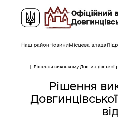
Офіційний 
Довгинцівсь
Наш район
Новини
Місцева влада
Підр
Рішення виконкому Довгинцівської р
Рішення ви
Довгинцівської
від