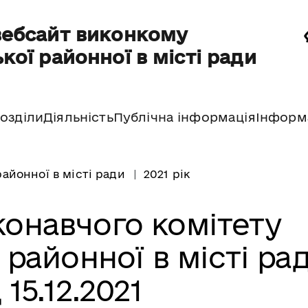
вебсайт виконкому
кої районної в місті ради
озділи
Діяльність
Публічна інформація
Інформ
айонної в місті ради
2021 рік
конавчого комітету
 районної в місті ра
 15.12.2021