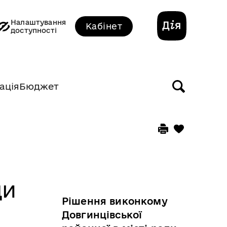
Налаштування
Кабінет
доступності
ація
Бюджет
ди
Рішення виконкому
Довгинцівської