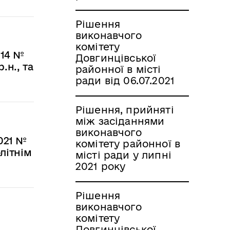
Рішення
виконавчого
комітету
014 №
Довгинцівської
р.н., та
районної в місті
ради від 06.07.2021
Рішення, прийняті
між засіданнями
виконавчого
2021 №
комітету районної в
олітнім
місті ради у липні
2021 року
Рішення
виконавчого
комітету
Довгинцівської